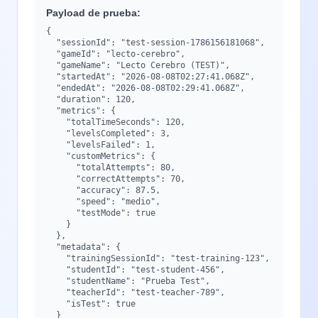
Payload de prueba:
{

  "sessionId": "test-session-1786156181068",

  "gameId": "lecto-cerebro",

  "gameName": "Lecto Cerebro (TEST)",

  "startedAt": "2026-08-08T02:27:41.068Z",

  "endedAt": "2026-08-08T02:29:41.068Z",

  "duration": 120,

  "metrics": {

    "totalTimeSeconds": 120,

    "levelsCompleted": 3,

    "levelsFailed": 1,

    "customMetrics": {

      "totalAttempts": 80,

      "correctAttempts": 70,

      "accuracy": 87.5,

      "speed": "medio",

      "testMode": true

    }

  },

  "metadata": {

    "trainingSessionId": "test-training-123",

    "studentId": "test-student-456",

    "studentName": "Prueba Test",

    "teacherId": "test-teacher-789",

    "isTest": true

  }
